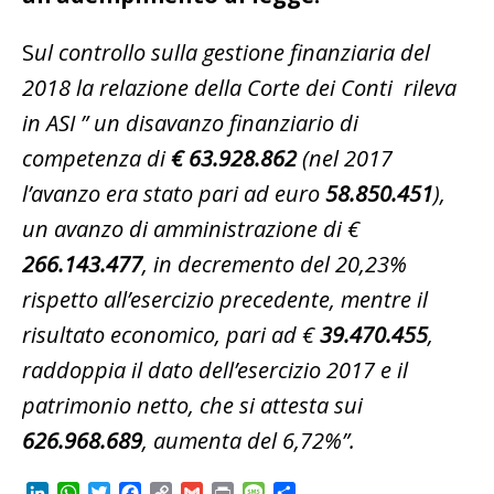
S
ul controllo sulla gestione finanziaria del
2018 la relazione della Corte dei Conti rileva
in ASI ” un disavanzo finanziario di
competenza di
€ 63.928.862
(nel 2017
l’avanzo era stato pari ad euro
58.850.451
),
un avanzo di amministrazione di €
266.143.477
, in decremento del 20,23%
rispetto all’esercizio precedente, mentre il
risultato economico, pari ad €
39.470.455
,
raddoppia il dato dell’esercizio 2017 e il
patrimonio netto, che si attesta sui
626.968.689
, aumenta del 6,72%”.
L
W
T
F
C
G
P
M
C