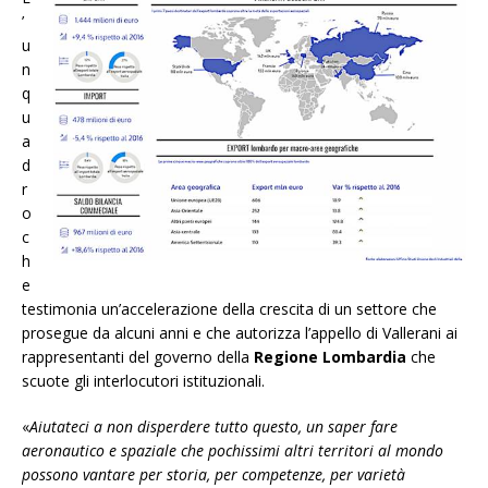
’
u
n
q
u
a
d
r
o
c
h
e
testimonia un’accelerazione della crescita di un settore che
prosegue da alcuni anni e che autorizza l’appello di Vallerani ai
rappresentanti del governo della
Regione Lombardia
che
scuote gli interlocutori istituzionali.
«
Aiutateci a non disperdere tutto questo, un saper fare
aeronautico e spaziale che pochissimi altri territori al mondo
possono vantare per storia, per competenze, per varietà