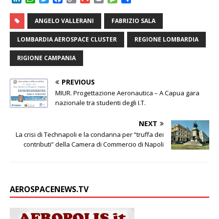
i
h
w
a
o
m
r
e
o
n
a
i
c
p
a
i
s
n
ANGELO VALLERANI
FABRIZIO SALA
k
t
t
e
y
i
n
s
d
e
s
t
b
L
l
t
a
i
LOMBARDIA AEROSPACE CLUSTER
REGIONE LOMBARDIA
d
A
e
o
i
g
v
I
p
r
o
n
e
i
RIGIONE CAMPANIA
n
p
k
k
d
i
PREVIOUS
MIUR. Progettazione Aeronautica – A Capua gara
nazionale tra studenti degli I.T.
NEXT
La crisi di Technapoli e la condanna per “truffa dei
contributi” della Camera di Commercio di Napoli
AEROSPACENEWS.TV