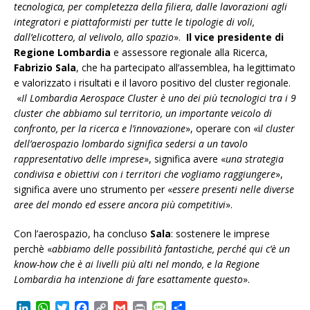
tecnologica, per completezza della filiera, dalle lavorazioni agli
integratori e piattaformisti per tutte le tipologie di voli,
dall’elicottero, al velivolo, allo spazio
».
Il vice presidente di
Regione Lombardia
e assessore regionale alla Ricerca,
Fabrizio Sala
, che ha partecipato all’assemblea, ha legittimato
e valorizzato i risultati e il lavoro positivo del cluster regionale.
«
Il Lombardia Aerospace Cluster è uno dei più tecnologici tra i 9
cluster che abbiamo sul territorio, un importante veicolo di
confronto, per la ricerca e l’innovazione
», operare con «i
l cluster
dell’aerospazio lombardo significa sedersi a un tavolo
rappresentativo delle imprese
», significa avere «
una strategia
condivisa e obiettivi con i territori che vogliamo raggiungere
»,
significa avere uno strumento per «
essere presenti nelle diverse
aree del mondo ed essere ancora più competitivi
».
Con l’aerospazio, ha concluso
Sala
: sostenere le imprese
perchè «
abbiamo delle possibilità fantastiche, perché qui c’è un
know-how che è ai livelli più alti nel mondo, e la Regione
Lombardia ha intenzione di fare esattamente questo
».
L
W
T
F
C
G
P
M
C