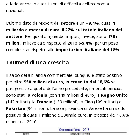
a farlo anche in questi anni di difficoltà dell’economia
nazionale.
L’ultimo dato dell’export del settore è un
+9,4%
, quasi
1
miliardo e mezzo di euro
, il
27% sul totale italiano del
settore
. Per quanto riguarda l’import, invece, sono 4
78 i
milioni,
in lieve calo rispetto al 2016
(-5,4%)
per un peso
complessivo rispetto alle
importazioni italiane del 18%.
I numeri di una crescita.
Il saldo della bilancia commerciale, dunque, è stato positivo
per oltre
950 milioni di euro, in crescita del 18,6%
se
paragonato a quello dell’anno precedente, i mercati principali
sono stati la
Polonia
(con 149 milioni di euro), il
Regno Unito
(142 milioni), la
Francia
(133 milioni), la Cina (109 milioni) e il
Pakistan
(94 milioni). La sola provincia di Varese ha un saldo
positivo di quasi 1 milione e 300mila euro, in crescita del 10,6%
rispetto al 2016.
E