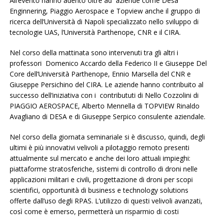
All’evento hanno aderito oltre ad aziende come Desà
Enginnering, Piaggio Aerospace e Topview anche il gruppo di
ricerca dell’Università di Napoli specializzato nello sviluppo di
tecnologie UAS, l’Università Parthenope, CNR e il CIRA.
Nel corso della mattinata sono intervenuti tra gli altri i
professori Domenico Accardo della Federico II e Giuseppe Del
Core dell’Università Parthenope, Ennio Marsella del CNR e
Giuseppe Persichino del CIRA. Le aziende hanno contribuito al
successo dell’iniziativa con i contribututi di Nello Cozzolini di
PIAGGIO AEROSPACE, Alberto Mennella di TOPVIEW Rinaldo
Avagliano di DESA e di Giuseppe Serpico consulente aziendale.
Nel corso della giornata seminariale si è discusso, quindi, degli
ultimi è più innovativi velivoli a pilotaggio remoto presenti
attualmente sul mercato e anche dei loro attuali impieghi:
piattaforme stratosferiche, sistemi di controllo di droni nelle
applicazioni militari e civili, progettazione di droni per scopi
scientifici, opportunità di business e technology solutions
offerte dall’uso degli RPAS. L’utilizzo di questi velivoli avanzati,
così come è emerso, permetterà un risparmio di costi