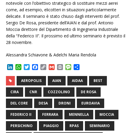
notevole con l’obiettivo strategico di sostituire mezzi aerei
come, ad esempio, elicotteri in situazioni particolarmente
delicate. Il seminario è stato chiuso dagli interventi del prof.
Sergio De Rosa, presidente dell’AIAN e dal prof. Antonio
Moccia direttore del Dipartimento di Ingegneria Industriale
della “Federico II”. Il prossimo ed ultimo seminario è previsto il
28 novembre.
Alessandra Schiavone & Adelchi Maria Rendola
L
W
T
F
C
G
P
M
C
i
h
w
a
o
m
r
e
o
n
a
i
c
p
a
i
s
n
AEROPOLIS
AIAN
AIDAA
BEST
k
t
t
e
y
i
n
s
d
e
s
t
b
L
l
t
a
i
CIRA
CNR
COZZOLINO
DE ROSA
d
A
e
o
i
g
v
I
p
r
o
n
e
i
DEL CORE
DESA
DRONI
EUROAVIA
n
p
k
k
d
i
FEDERICO II
FERRARA
MENNELLA
MOCCIA
PERSICHINO
PIAGGIO
RPAS
SEMINARIO