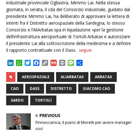
industriale provinciale Ogliastra, Mimmo Lai. Nella stessa
giornata, in serata, il cda del Consorzio industriale, guidato dal
presidente Mimmo Lai, ha deliberato di approvare la lettera di
intenti fra il Distretto aerospaziale della Sardegna, lo stesso
Consorzio e l’AliArbatax spa in liquidazione «per la gestione
dell’infrastruttura aeroportuale di Tortolì-Arbatax e autorizzare
il presidente Lai alla sottoscrizione della medesima e a definire
il rapporto contrattuale con il Dass.
segue
L
W
T
F
C
G
P
M
C
i
h
w
a
o
m
r
e
o
n
a
i
c
p
a
i
s
n
AEROSPAZIALE
ALIARBATAX
ARBATAX
k
t
t
e
y
i
n
s
d
e
s
t
b
L
l
t
a
i
CAO
DASS
DISTRETTO
GIACOMO CAO
d
A
e
o
i
g
v
I
p
r
o
n
e
i
SARDO
TORTOLÌ
n
p
k
k
d
i
PREVIOUS
Finmeccanica, il piano di Moretti per avere manager
soci