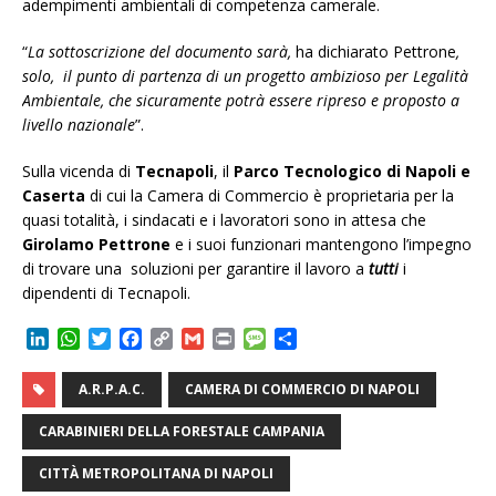
adempimenti ambientali di competenza camerale.
“
La sottoscrizione del documento sarà,
ha dichiarato Pettrone
,
solo, il punto di partenza di un progetto ambizioso per Legalità
Ambientale, che sicuramente potrà essere ripreso e proposto a
livello nazionale
”.
Sulla vicenda di
Tecnapoli
, il
Parco Tecnologico di Napoli e
Caserta
di cui la Camera di Commercio è proprietaria per la
quasi totalità, i sindacati e i lavoratori sono in attesa che
Girolamo Pettrone
e i suoi funzionari mantengono l’impegno
di trovare una soluzioni per garantire il lavoro a
tutti
i
dipendenti di Tecnapoli.
L
W
T
F
C
G
P
M
C
i
h
w
a
o
m
r
e
o
n
a
i
c
p
a
i
s
n
A.R.P.A.C.
CAMERA DI COMMERCIO DI NAPOLI
k
t
t
e
y
i
n
s
d
e
s
t
b
L
l
t
a
i
CARABINIERI DELLA FORESTALE CAMPANIA
d
A
e
o
i
g
v
I
p
r
o
n
e
i
CITTÀ METROPOLITANA DI NAPOLI
n
p
k
k
d