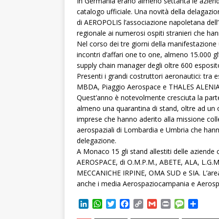
In Germania erano almeno settanta le aziende
catalogo ufficiale. Una novità della delagaz
di AEROPOLIS l’associazione napoletana dell
regionale ai numerosi ospiti stranieri che han
Nel corso dei tre giorni della manifestazione 
incontri d’affari one to one, almeno 15.000 gl’i
supply chain manager degli oltre 600 esposito
Presenti i grandi costruttori aeronautici: tr
MBDA, Piaggio Aerospace e THALES ALENIA
Quest’anno è notevolmente cresciuta la parte
almeno una quarantina di stand, oltre ad un o
imprese che hanno aderito alla missione collet
aerospaziali di Lombardia e Umbria che hanno 
delegazione.
A Monaco 15 gli stand allestiti delle azie
AEROSPACE, di O.M.P.M., ABETE, ALA, L.G.M.,
MECCANICHE IRPINE, OMA SUD e SIA. L’area 
anche i media Aerospaziocampania e Aerosp
L
W
T
F
C
G
P
M
C
i
h
w
a
o
m
r
e
o