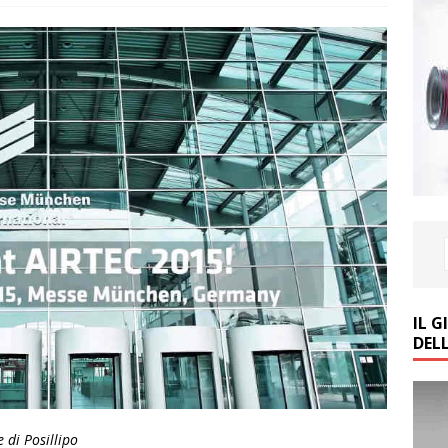
IL 
DEL
 di Posillipo