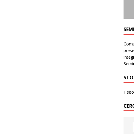
SEM
Comun
prese
integr
Semin
STO
Il si
CER