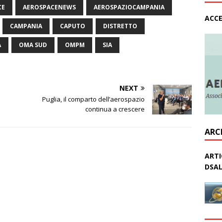
CE
AEROSPACENEWS
AEROSPAZIOCAMPANIA
ACCE
CAMPANIA
CAPUTO
DISTRETTO
A
OMA SUD
OMPM
SIA
NEXT
Puglia, il comparto dell’aerospazio
continua a crescere
ARC
ARTI
DSAL