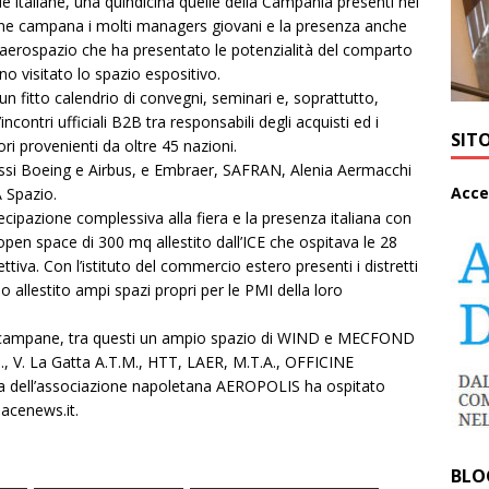
 italiane, una quindicina quelle della Campania presenti nel
ione campana i molti managers giovani e la presenza anche
’aerospazio che ha presentato le potenzialità del comparto
no visitato lo spazio espositivo.
un fitto calendrio di convegni, seminari e, soprattutto,
ncontri ufficiali B2B tra responsabili degli acquisti ed i
SIT
ri provenienti da oltre 45 nazioni.
a essi Boeing e Airbus, e Embraer, SAFRAN, Alenia Aermacchi
A
cce
 Spazio.
cipazione complessiva alla fiera e la presenza italiana con
pen space di 300 mq allestito dall’ICE che ospitava le 28
tiva. Con l’istituto del commercio estero presenti i distretti
allestito ampi spazi propri per le PMI della loro
nde campane, tra questi un ampio spazio di WIND e MECFOND
 V. La Gatta A.T.M., HTT, LAER, M.T.A., OFFICINE
dell’associazione napoletana AEROPOLIS ha ospitato
acenews.it.
BLO