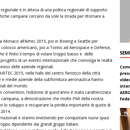
regionale e in attesa di una politica regionale di supporto
utiche campane cercano da sole la strada per ritornare a
a Monaco all’Airtec 2015, poi in Boeing a Seattle per
l colosso americano, poi a Torino ad Aerospace e Defense,
SEM
e è finito il tempo di volare troppo basso e delle
progetto di un evento internazionale che coinvolga le realtà
iness delle aziende regionali.
Comu
EC 2015, nelle halls del centro fieristico della città
pres
ole e medie aziende della subfornitura aeronautica hanno
video
iali del mondo.
inte
 convention, l’edizione di quest’anno è stata caratterizzata
AERO
 e campana, a dimostrazione che molte PMI della nostra
Feder
on lo sviluppo e recuperare la perdita importante di quote di
 2014.
nazionali e stanno investendo per conquistare nuovi spazi
roppo dipendente dai grandi gruppi italiani.