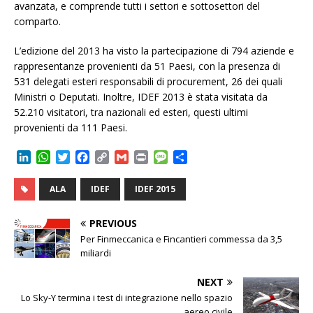
avanzata, e comprende tutti i settori e sottosettori del
comparto.
L’edizione del 2013 ha visto la partecipazione di 794 aziende e
rappresentanze provenienti da 51 Paesi, con la presenza di
531 delegati esteri responsabili di procurement, 26 dei quali
Ministri o Deputati. Inoltre, IDEF 2013 è stata visitata da
52.210 visitatori, tra nazionali ed esteri, questi ultimi
provenienti da 111 Paesi.
L
W
T
F
C
G
P
M
C
i
h
w
a
o
m
r
e
o
n
a
i
c
p
a
i
s
n
ALA
IDEF
IDEF 2015
k
t
t
e
y
i
n
s
d
e
s
t
b
L
l
t
a
i
PREVIOUS
d
A
e
o
i
g
v
Per Finmeccanica e Fincantieri commessa da 3,5
I
p
r
o
n
e
i
miliardi
n
p
k
k
d
i
NEXT
Lo Sky-Y termina i test di integrazione nello spazio
aereo civile