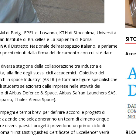
NAM di Parigi, EPFL di Losanna, KTH di Stoccolma, Università
SIT
n Institute di Bruxelles e La Sapienza di Roma.
TNA
il Distretto Nazionale dell’aerospazio italiano, a parlarne
 pochi minuti dalla firma del documento con cui si è dato
A
cce
diversa stagione della collaborazione tra industria e
, alla fine degli stessi cicli accademici. Obiettivo del
in space Industry” (ASTRI) è formare figure specialistiche
li studenti selezionati dalle imprese nelle attività dei
libro di Airbus Defence & Space, Airbus Safran Launchers SAS,
azio, Thales Alenia Space).
pegni e tempi brevi per definire accordi e progetti di
alle aziende che selezioneranno un team di almeno cinque
re diversi paesi. I progetti prevedono un primo ciclo di
BLO
ploma “First Distinguished Certificate of Excellence” verrà