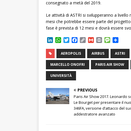
consegnato a metà del 2019.
Le attività di ASTRI si svilupperanno a livell
mesi che potrebbe essere parte del progetto 
fase è prevista di 12 mesi e dovrà essere svo
L
W
T
F
C
G
P
M
C
i
h
w
a
o
m
r
e
o
n
a
i
c
p
a
i
s
n
AEROPOLIS
AIRBUS
ASTRI
k
t
t
e
y
i
n
s
d
e
s
t
b
L
l
t
a
i
MARCELLO ONOFRI
PARIS AIR SHOW
d
A
e
o
i
g
v
I
p
r
o
n
e
i
UNIVERSITÀ
n
p
k
k
d
i
PREVIOUS
Paris Air Show 2017. Leonardo s
Le Bourget per presentare il nu
346FA, versione d’attacco del su
addestratore avanzato