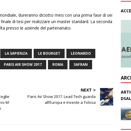
ACCE
o mondiale, dureranno diciotto mesi con una prima fase di sei
finale di tesi per realizzare un master standard. La seconda
lta presso le aziende del partenariato.
LA SAPIENZA
LE BOURGET
LEONARDO
PARIS AIR SHOW 2017
ROMA
SAFRAN
ARC
NEXT
ARTI
ceglie
Paris Air Show 2017. Lead Tech guarda
DSAL
ovo M-
all’Europa e investe a Tolosa
o