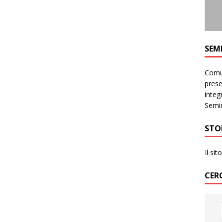
SEM
Comun
prese
integr
Semin
STO
Il si
CER