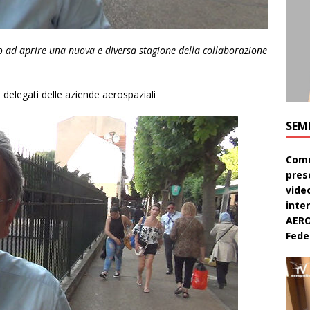
to ad aprire una nuova e diversa stagione della collaborazione
delegati delle aziende aerospaziali
SEM
Comu
pres
video
inte
AERO
Feder