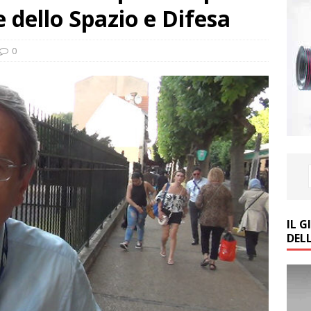
 dello Spazio e Difesa
0
IL 
DEL