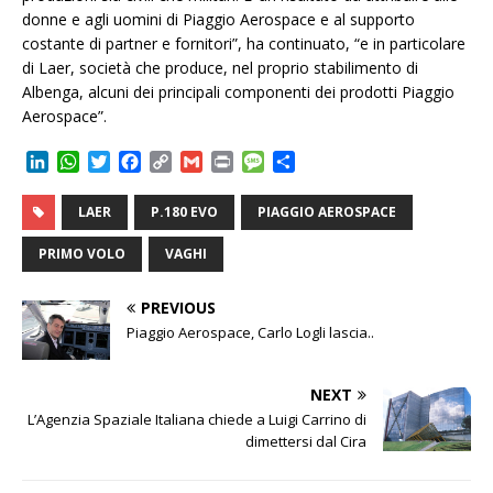
donne e agli uomini di Piaggio Aerospace e al supporto
costante di partner e fornitori”, ha continuato, “e in particolare
di Laer, società che produce, nel proprio stabilimento di
Albenga, alcuni dei principali componenti dei prodotti Piaggio
Aerospace”.
L
W
T
F
C
G
P
M
C
i
h
w
a
o
m
r
e
o
n
a
i
c
p
a
i
s
n
LAER
P.180 EVO
PIAGGIO AEROSPACE
k
t
t
e
y
i
n
s
d
e
s
t
b
L
l
t
a
i
PRIMO VOLO
VAGHI
d
A
e
o
i
g
v
I
p
r
o
n
e
i
PREVIOUS
n
p
k
k
d
Piaggio Aerospace, Carlo Logli lascia..
i
NEXT
L’Agenzia Spaziale Italiana chiede a Luigi Carrino di
dimettersi dal Cira