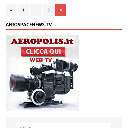
«
1
…
3
4
AEROSPACENEWS.TV