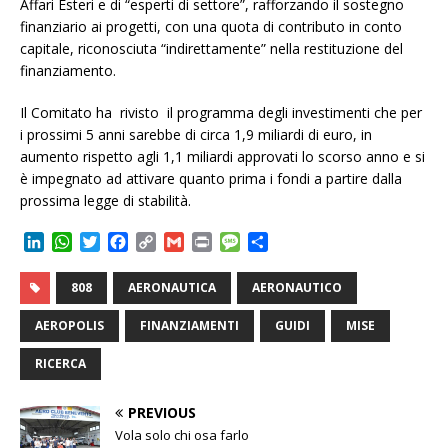
Affari Esteri e di “esperti di settore”, rafforzando il sostegno
finanziario ai progetti, con una quota di contributo in conto
capitale, riconosciuta “indirettamente” nella restituzione del
finanziamento.
Il Comitato ha rivisto il programma degli investimenti che per
i prossimi 5 anni sarebbe di circa 1,9 miliardi di euro, in
aumento rispetto agli 1,1 miliardi approvati lo scorso anno e si
è impegnato ad attivare quanto prima i fondi a partire dalla
prossima legge di stabilità.
L
W
T
F
C
G
P
M
C
i
h
w
a
o
m
r
e
o
n
a
i
c
p
a
i
s
n
808
AERONAUTICA
AERONAUTICO
k
t
t
e
y
i
n
s
d
e
s
t
b
L
l
t
a
i
AEROPOLIS
FINANZIAMENTI
GUIDI
MISE
d
A
e
o
i
g
v
I
p
r
o
n
e
i
RICERCA
n
p
k
k
d
i
PREVIOUS
Vola solo chi osa farlo