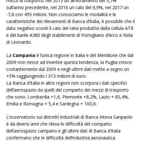
mezzi di trasporto: nel 2015 un arretramento del 5,7%
sull’anno precedente, nel 2016 un calo del 9,9%, nel 2017 un
-7,6 con 455 milioni. Non conosciamo le modalità e le
caratteristiche dei rilevamenti di Banca d’Italia, è possibile che il
dato negativo sconti il calo del ratei produttivi della cellula ATR
e del barile A380 degli stabilimenti di Pomigliano d’Arco e Nola
di Leonardo.
La
Campania
è l’unica regione in Italia e del Meridione che dal
2009 non riesce ad invertire questa tendenza, la Puglia cresce
costantemente dal 2009 e negli ultimi dati mette a segno un
+5% raggiungendo i 313 milioni di euro.
La Banca d’Italia in altre regioni non scorpora i dati specifici
dell’aerospazio da quelli del comparto dei mezzi di trasporto
che sono: Lombardia +1,6, Piemonte +8,2%, Lazio + 85,4%,
Emilia e Romagna + 5,4 e Sardegna + 100,8.
L’osservatorio sui distretti industriali di Banca Intesa Sanpaolo
è da diversi anni che rileva le difficoltà del comparto
dell’aerospazio campano e gli ultimi dati di Banca d’Italia
confermano che le difficoltà dell’industria aeronautica