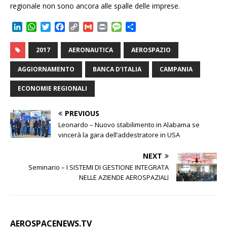
regionale non sono ancora alle spalle delle imprese.
L
W
T
F
C
G
P
M
C
i
h
w
a
o
m
r
e
o
n
a
i
c
p
a
i
s
n
2017
AERONAUTICA
AEROSPAZIO
k
t
t
e
y
i
n
s
d
e
s
t
b
L
l
t
a
i
AGGIORNAMENTO
BANCA D'ITALIA
CAMPANIA
d
A
e
o
i
g
v
I
p
r
o
n
e
i
ECONOMIE REGIONALI
n
p
k
k
d
i
PREVIOUS
Leonardo – Nuovo stabilimento in Alabama se
vincerà la gara dell’addestratore in USA
NEXT
Seminario – I SISTEMI DI GESTIONE INTEGRATA
NELLE AZIENDE AEROSPAZIALI
AEROSPACENEWS.TV