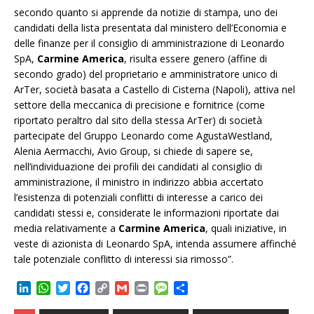
secondo quanto si apprende da notizie di stampa, uno dei
candidati della lista presentata dal ministero dell’Economia e
delle finanze per il consiglio di amministrazione di Leonardo
SpA,
Carmine America
, risulta essere genero (affine di
secondo grado) del proprietario e amministratore unico di
ArTer, società basata a Castello di Cisterna (Napoli), attiva nel
settore della meccanica di precisione e fornitrice (come
riportato peraltro dal sito della stessa ArTer) di società
partecipate del Gruppo Leonardo come AgustaWestland,
Alenia Aermacchi, Avio Group, si chiede di sapere se,
nell’individuazione dei profili dei candidati al consiglio di
amministrazione, il ministro in indirizzo abbia accertato
l’esistenza di potenziali conflitti di interesse a carico dei
candidati stessi e, considerate le informazioni riportate dai
media relativamente a
Carmine America
, quali iniziative, in
veste di azionista di Leonardo SpA, intenda assumere affinché
tale potenziale conflitto di interessi sia rimosso”.
L
W
T
F
C
G
P
M
C
i
h
w
a
o
m
r
e
o