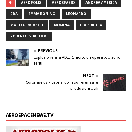
n
a
i
c
p
a
i
s
n
AEROPOLIS
AEROSPAZIO
ANDREA AMERICA
k
t
t
e
y
i
n
s
d
e
s
t
b
L
l
t
a
i
CDA
EMMA BONINO
LEONARDO
d
A
e
o
i
g
v
I
p
r
o
n
e
i
MATTEO RIGHETTI
NOMINA
PIÙ EUROPA
n
p
k
k
d
i
ROBERTO GUALTIERI
PREVIOUS
Esplosione alla ADLER, morto un operaio, ci sono
feriti
NEXT
Coronavirus – Leonardo in sofferenza le
produzioni civili
AEROSPACENEWS.TV