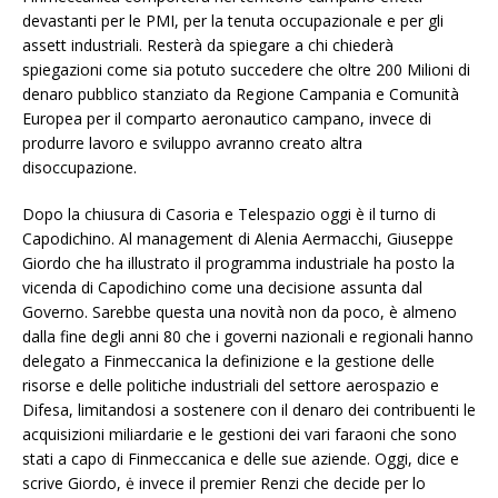
devastanti per le PMI, per la tenuta occupazionale e per gli
assett industriali. Resterà da spiegare a chi chiederà
spiegazioni come sia potuto succedere che oltre 200 Milioni di
denaro pubblico stanziato da Regione Campania e Comunità
Europea per il comparto aeronautico campano, invece di
produrre lavoro e sviluppo avranno creato altra
disoccupazione.
Dopo la chiusura di Casoria e Telespazio oggi è il turno di
Capodichino. Al management di Alenia Aermacchi, Giuseppe
Giordo che ha illustrato il programma industriale ha posto la
vicenda di Capodichino come una decisione assunta dal
Governo. Sarebbe questa una novità non da poco, è almeno
dalla fine degli anni 80 che i governi nazionali e regionali hanno
delegato a Finmeccanica la definizione e la gestione delle
risorse e delle politiche industriali del settore aerospazio e
Difesa, limitandosi a sostenere con il denaro dei contribuenti le
acquisizioni miliardarie e le gestioni dei vari faraoni che sono
stati a capo di Finmeccanica e delle sue aziende. Oggi, dice e
scrive Giordo, ė invece il premier Renzi che decide per lo