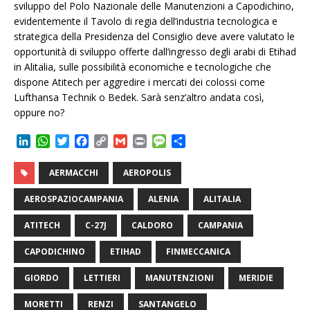
sviluppo del Polo Nazionale delle Manutenzioni a Capodichino,
evidentemente il Tavolo di regia dell’industria tecnologica e
strategica della Presidenza del Consiglio deve avere valutato le
opportunità di sviluppo offerte dall’ingresso degli arabi di Etihad
in Alitalia, sulle possibilità economiche e tecnologiche che
dispone Atitech per aggredire i mercati dei colossi come
Lufthansa Technik o Bedek. Sarà senz’altro andata così,
oppure no?
L
W
T
F
C
G
P
M
C
i
h
w
a
o
m
r
e
o
n
a
i
c
p
a
i
s
n
AERMACCHI
AEROPOLIS
k
t
t
e
y
i
n
s
d
e
s
t
b
L
l
t
a
i
AEROSPAZIOCAMPANIA
ALENIA
ALITALIA
d
A
e
o
i
g
v
I
p
r
o
n
e
i
ATITECH
C-27J
CALDORO
CAMPANIA
n
p
k
k
d
i
CAPODICHINO
ETIHAD
FINMECCANICA
GIORDO
LETTIERI
MANUTENZIONI
MERIDIE
MORETTI
RENZI
SANTANGELO