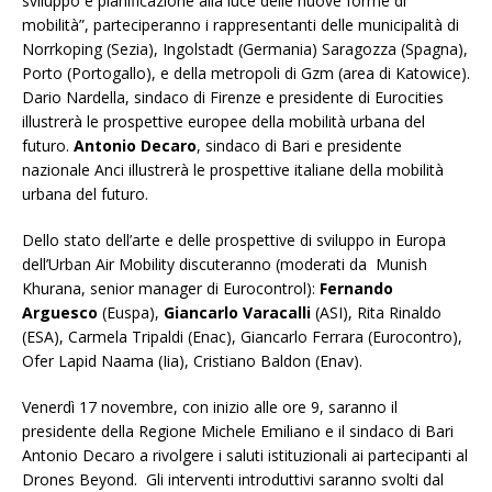
sviluppo e pianificazione alla luce delle nuove forme di
mobilità”, parteciperanno i rappresentanti delle municipalità di
Norrkoping (Sezia), Ingolstadt (Germania) Saragozza (Spagna),
Porto (Portogallo), e della metropoli di Gzm (area di Katowice).
Dario Nardella, sindaco di Firenze e presidente di Eurocities
illustrerà le prospettive europee della mobilità urbana del
futuro.
Antonio Decaro
, sindaco di Bari e presidente
nazionale Anci illustrerà le prospettive italiane della mobilità
urbana del futuro.
Dello stato dell’arte e delle prospettive di sviluppo in Europa
dell’Urban Air Mobility discuteranno (moderati da Munish
Khurana, senior manager di Eurocontrol):
Fernando
Arguesco
(Euspa),
Giancarlo Varacalli
(ASI), Rita Rinaldo
(ESA), Carmela Tripaldi (Enac), Giancarlo Ferrara (Eurocontro),
Ofer Lapid Naama (Iia), Cristiano Baldon (Enav).
Venerdì 17 novembre, con inizio alle ore 9, saranno il
presidente della Regione Michele Emiliano e il sindaco di Bari
Antonio Decaro a rivolgere i saluti istituzionali ai partecipanti al
Drones Beyond. Gli interventi introduttivi saranno svolti dal