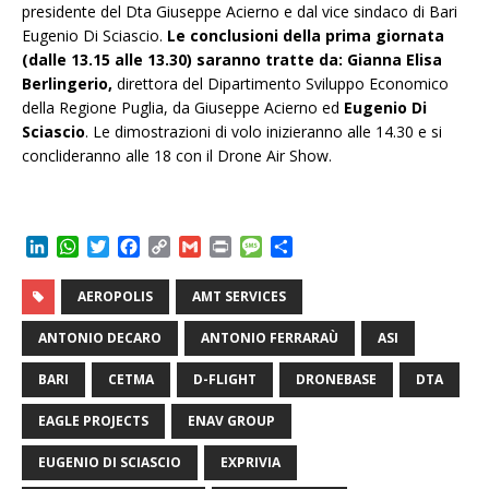
presidente del Dta Giuseppe Acierno e dal vice sindaco di Bari
Eugenio Di Sciascio.
Le conclusioni della prima giornata
(dalle 13.15 alle 13.30) saranno tratte da: Gianna Elisa
Berlingerio,
direttora del Dipartimento Sviluppo Economico
della Regione Puglia, da Giuseppe Acierno ed
Eugenio Di
Sciascio
. Le dimostrazioni di volo inizieranno alle 14.30 e si
conclideranno alle 18 con il Drone Air Show.
L
W
T
F
C
G
P
M
C
i
h
w
a
o
m
r
e
o
n
a
i
c
p
a
i
s
n
AEROPOLIS
AMT SERVICES
k
t
t
e
y
i
n
s
d
e
s
t
b
L
l
t
a
i
ANTONIO DECARO
ANTONIO FERRARAÙ
ASI
d
A
e
o
i
g
v
I
p
r
o
n
e
i
BARI
CETMA
D-FLIGHT
DRONEBASE
DTA
n
p
k
k
d
i
EAGLE PROJECTS
ENAV GROUP
EUGENIO DI SCIASCIO
EXPRIVIA