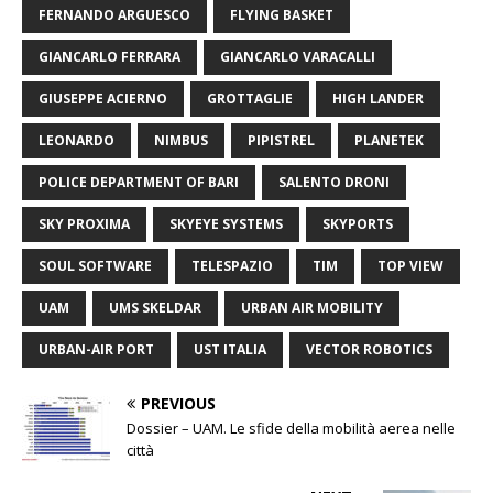
FERNANDO ARGUESCO
FLYING BASKET
GIANCARLO FERRARA
GIANCARLO VARACALLI
GIUSEPPE ACIERNO
GROTTAGLIE
HIGH LANDER
LEONARDO
NIMBUS
PIPISTREL
PLANETEK
POLICE DEPARTMENT OF BARI
SALENTO DRONI
SKY PROXIMA
SKYEYE SYSTEMS
SKYPORTS
SOUL SOFTWARE
TELESPAZIO
TIM
TOP VIEW
UAM
UMS SKELDAR
URBAN AIR MOBILITY
URBAN-AIR PORT
UST ITALIA
VECTOR ROBOTICS
PREVIOUS
Dossier – UAM. Le sfide della mobilità aerea nelle
città