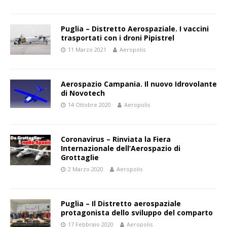
Puglia – Distretto Aerospaziale. I vaccini
trasportati con i droni Pipistrel
11 Marzo 2021
Aeropolis
Aerospazio Campania. Il nuovo Idrovolante
di Novotech
14 Ottobre 2020
Aeropolis
Coronavirus – Rinviata la Fiera
Internazionale dell’Aerospazio di
Grottaglie
2 Marzo 2020
Aeropolis
Puglia – Il Distretto aerospaziale
protagonista dello sviluppo del comparto
17 Febbraio 2020
Aeropolis