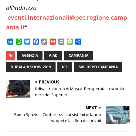
all’indirizzo
eventi.internazionali@pec.regione.camp
ania.it
”
L
W
T
F
C
G
P
M
C
i
h
w
a
o
m
r
e
o
n
a
i
c
p
a
i
s
n
AGENZIA
AIAD
CAMPANIA
k
t
t
e
y
i
n
s
d
e
s
t
b
L
l
t
a
i
DUBAI AIR SHOW 2019
ICE
SVILUPPO CAMPANIA
d
A
e
o
i
g
v
I
p
r
o
n
e
i
PREVIOUS
n
p
k
k
d
Il disastro aereo di Mosca. Recuperata la scatola
i
nera del Superjet
NEXT
Roma Spazio – Conferenza sui sistemi di lancio
europei e la sfida dei privati