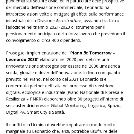
pandemia sul settore civile, ed in particolare delle prospettive
del mercato dell’aviazione commerciale, Leonardo ha
intrapreso azioni volte a mitigare gli effetti sulla performance
industriale della Divisione
Aerostrutture
, avviando tra l’altro
l’adozione nel triennio 2021-2023 di strumenti per il
pensionamento anticipato della forza lavoro che prevedono il
coinvolgimento di circa 400 dipendenti.
Prosegue l’implementazione del “
Piano
Be
Tomorrow –
Leonardo 2030
” elaborato nel 2020 per definire una
rinnovata visione strategica per essere nel 2030 un’azienda
solida, globale e driver dell’innovazione. In linea con quanto
previsto nel Piano, nel corso del 2021 Leonardo si è
confermata partner dell’Italia nel processo di transizione
digitale, ecologica e industriale (Piano Nazionale di Ripresa e
Resilienza – PNRR) elaborando oltre 30 progetti all’interno di
sei cluster di interesse: Global Monitoring, Logistica, Spazio,
Digital PA, Smart City e Sanità.
Il conflitto in Ucraina dovrebbe impattare in modo molto
marginale su Leonardo che, anzi, potrebbe usufruire delle