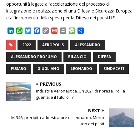
opportunità legate all’accelerazione del processo di
integrazione e realizzazione di una Difesa e Sicurezza Europea
e all’incremento della spesa per la Difesa dei paesi UE.
L
W
T
F
C
G
P
M
C
i
h
w
a
o
m
r
e
o
n
a
i
c
p
a
i
s
n
2022
AEROPOLIS
ALESSANDRO
k
t
t
e
y
i
n
s
d
e
s
t
b
L
l
t
a
i
ALESSANDRO PROFUMO
BILANCIO
DIFESA
d
A
e
o
i
g
v
I
p
r
o
n
e
i
FUSARO
GIUGLIANO
LEONARDO
SINDACATI
n
p
k
k
d
i
PREVIOUS
Industria Aeronautica. Un 2021 di ripresa. Poi la
guerra, e il futuro ..?
NEXT
M-346, precipita addestratore di Leonardo. Morto
uno dei piloti