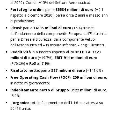
al 2020). Con un +15% del Settore Aeronautico;
Portafoglio ordini
: pari a
35534 milioni di euro (
+0.1
rispetto a dicembre 2020), pari a circa 2 anni e mezzo anni
di produzione;
Ricavi
: pari a
14135 milioni di euro
(+5.4) trainati
dall’andamento della componente Europea dell’Elettronica
per la Difesa e Sicurezza, dalla componente Velivoli
dell’Aeronautica ed – in misura inferiore – degli Elicotteri.
Redditività
in aumento rispetto al 2020:
EBITA
:
1123
milioni di euro
(+19.7%),
EBIT 911 milioni di euro
(+76.2%) e
RoS al 7.9
%;
Risultato netto
: pari a
587
milioni di euro
(+141.6%);
Free Operating Cash Flow (FOCF)
:
209 milioni di euro
,
in netto miglioramento;
Indebitamento netto di Gruppo
:
3122 milioni di euro,
-5.9%;
L’
organico
totale è aumentato dell’1.1% e si attesta su
50413 unità.