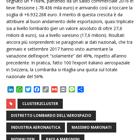
segnato un +168%, partendo da un saldo commerciale 2016 in
lieve flessione (-78.436 mila euro) e arrivando così a toccare la
soglia di +6.932.268 euro. Il merito di questa crescita è da
attribuire al buon andamento delle esportazioni, quasi triplicate
sia a livello lombardo (per un valore assoluto di oltre 27,6
milioni di euro), sia a livello varesino (17,6 milioni). Risultati
ancora più sorprendenti se paragonati ai dati nazionali, che tra
gennaio e settembre 2017 hanno visto aumentare la
variazione dell’export “solamente” del 49%, rispetto all’anno
precedente. In pratica, fatto 100 l’export italiano aerospaziale
in Svizzera, la Lombardia si ritaglia una quota sul totale
nazionale del 56%.
L
W
T
F
C
G
P
M
C
i
h
w
a
o
m
r
e
o
n
a
i
c
p
a
i
s
n
CLUSTER2CLUSTER
k
t
t
e
y
i
n
s
d
e
s
t
b
L
l
t
a
i
DISTRETTO LOMBARDO DELL’AEROSPAZIO
d
A
e
o
i
g
v
I
p
r
o
n
e
i
INDUSTRIA AERONAUTICA
MASSIMO MARONATI
n
p
k
k
d
i
NIDWALDEN
PAOLA MARGNINI