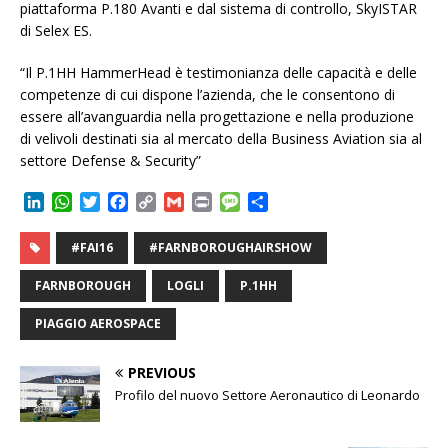
piattaforma P.180 Avanti e dal sistema di controllo, SkyISTAR
di Selex ES.
“Il P.1HH HammerHead è testimonianza delle capacità e delle
competenze di cui dispone l’azienda, che le consentono di
essere all’avanguardia nella progettazione e nella produzione
di velivoli destinati sia al mercato della Business Aviation sia al
settore Defense & Security”
L
W
T
F
C
G
P
M
C
i
h
w
a
o
m
r
e
o
n
a
i
c
p
a
i
s
n
#FAI16
#FARNBOROUGHAIRSHOW
k
t
t
e
y
i
n
s
d
e
s
t
b
L
l
t
a
i
FARNBOROUGH
LOGLI
P.1HH
d
A
e
o
i
g
v
I
p
r
o
n
e
i
PIAGGIO AEROSPACE
n
p
k
k
d
i
PREVIOUS
Profilo del nuovo Settore Aeronautico di Leonardo