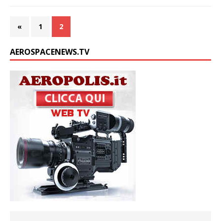
«
1
2
AEROSPACENEWS.TV