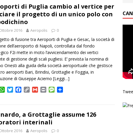
s
t
b
L
l
t
a
i
oporti di Puglia cambio al vertice per
A
e
o
i
g
v
ciare il progetto di un unico polo con
CAN
p
r
o
n
e
i
odichino
p
k
k
d
i
Ottobre 2016
Aeropolis
0
ogetto di fusione tra Aeroporti di Puglia e Gesac, la società di
one dell’aeroporto di Napoli, controllata dal fondo
egico F2i mette in moto l’avvicendamento dei vertici
nte di gestione degli scali pugliesi. E’ prevista la nomina di
no Onesti alla guida della società aeroportuale che gestisce
ro aeroporti Bari, Brindisi, Grottaglie e Foggia, in
tuzione di Giuseppe Acierno
[Leggi…]
W
T
F
C
G
P
M
C
Twee
h
w
a
o
m
r
e
o
a
i
c
p
a
i
s
n
t
t
e
y
i
n
s
d
s
t
b
L
l
t
a
i
nardo, a Grottaglie assume 126
A
e
o
i
g
v
oratori interinali
p
r
o
n
e
i
Ottobre 2016
p
k
k
Aeropolis
0
d