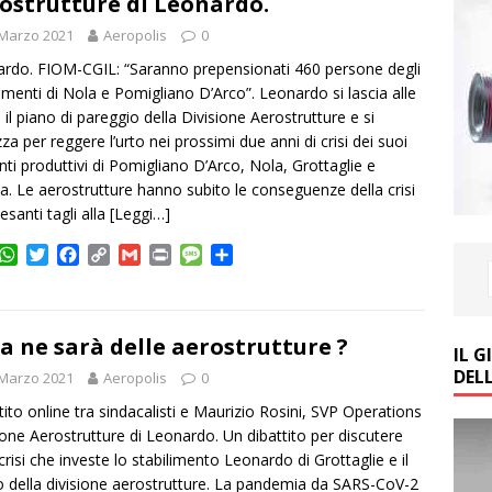
ostrutture di Leonardo.
 Marzo 2021
Aeropolis
0
rdo. FIOM-CGIL: “Saranno prepensionati 460 persone degli
limenti di Nola e Pomigliano D’Arco”. Leonardo si lascia alle
e il piano di pareggio della Divisione Aerostrutture e si
zza per reggere l’urto nei prossimi due anni di crisi dei suoi
nti produttivi di Pomigliano D’Arco, Nola, Grottaglie e
a. Le aerostrutture hanno subito le conseguenze della crisi
esanti tagli alla
[Leggi…]
W
T
F
C
G
P
M
C
h
w
a
o
m
r
e
o
a
i
c
p
a
i
s
n
t
t
e
y
i
n
s
d
s
t
b
L
l
t
a
i
a ne sarà delle aerostrutture ?
IL 
A
e
o
i
g
v
DEL
 Marzo 2021
Aeropolis
0
p
r
o
n
e
i
p
k
k
d
tito online tra sindacalisti e Maurizio Rosini, SVP Operations
i
ione Aerostrutture di Leonardo. Un dibattito per discutere
 crisi che investe lo stabilimento Leonardo di Grottaglie e il
o della divisione aerostrutture. La pandemia da SARS-CoV-2