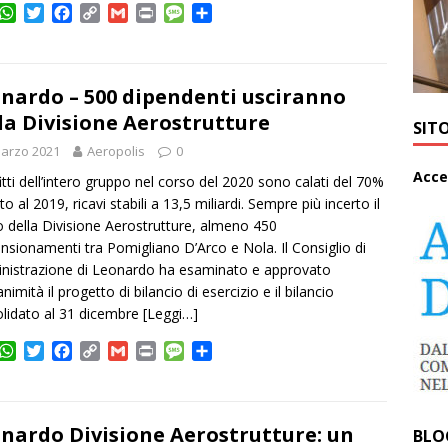
W
T
F
C
G
P
M
C
h
w
a
o
m
r
e
o
a
i
c
p
a
i
s
n
t
t
e
y
i
n
s
d
s
t
b
L
l
t
a
i
nardo – 500 dipendenti usciranno
A
e
o
i
g
v
la Divisione Aerostrutture
SIT
p
r
o
n
e
i
arzo 2021
p
k
Aeropolis
k
0
d
i
A
cce
fitti dell’intero gruppo nel corso del 2020 sono calati del 70%
to al 2019, ricavi stabili a 13,5 miliardi. Sempre più incerto il
o della Divisione Aerostrutture, almeno 450
nsionamenti tra Pomigliano D’Arco e Nola. Il Consiglio di
istrazione di Leonardo ha esaminato e approvato
animità il progetto di bilancio di esercizio e il bilancio
lidato al 31 dicembre
[Leggi…]
W
T
F
C
G
P
M
C
h
w
a
o
m
r
e
o
a
i
c
p
a
i
s
n
t
t
e
y
i
n
s
d
s
t
b
L
l
t
a
i
nardo Divisione Aerostrutture: un
BLO