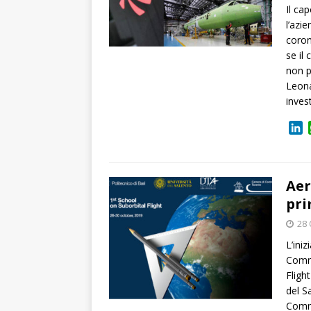
Il ca
l’azi
coron
se il
non p
Leona
inves
L
i
n
k
e
Aer
d
pri
I
28 
n
L’ini
Comme
Fligh
del S
Comme