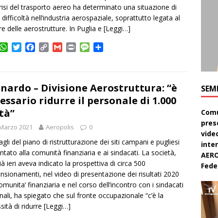
crisi del trasporto aereo ha determinato una situazione di
 difficoltà nell’industria aerospaziale, soprattutto legata al
re delle aerostrutture. In Puglia e
[Leggi…]
W
T
F
C
G
P
M
C
h
w
a
o
m
r
e
o
a
i
c
p
a
i
s
n
t
t
e
y
i
n
s
d
s
t
b
L
l
t
a
i
nardo – Divisione Aerostruttura: “è
SEM
A
e
o
i
g
v
essario ridurre il personale di 1.000
p
r
o
n
e
i
tà”
Comu
p
k
k
d
pres
i
 Marzo 2021
Aeropolis
0
video
agli del piano di ristrutturazione dei siti campani e pugliesi
inte
ntato alla comunità finanziaria e ai sindacati. La società,
AERO
ià ieri aveva indicato la prospettiva di circa 500
Feder
nsionamenti, nel video di presentazione dei risultati 2020
comunita’ finanziaria e nel corso dell’incontro con i sindacati
nali, ha spiegato che sul fronte occupazionale “c’è la
sità di ridurre
[Leggi…]