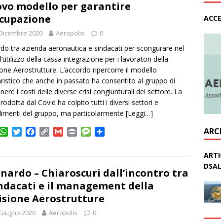
A
e
o
i
g
v
vo modello per garantire
p
r
o
n
e
i
ccupazione
ACCE
p
k
k
d
i
Dicembre 2020
Aeropolis
0
do tra azienda aeronautica e sindacati per scongurare nel
’utilizzo della cassa integrazione per i lavoratori della
ione Aerostrutture. L’accordo ripercorre il modello
aristico che anche in passato ha consentito al gruppo di
nere i costi delle diverse crisi congiunturali del settore. La
prodotta dal Covid ha colpito tutti i diversi settori e
limenti del gruppo, ma particolarmente
[Leggi…]
ARC
W
T
F
C
G
P
M
C
h
w
a
o
m
r
e
o
a
i
c
p
a
i
s
n
ARTI
t
t
e
y
i
n
s
d
DSAL
s
t
b
L
l
t
a
i
nardo – Chiaroscuri dall’incontro tra
A
e
o
i
g
v
indacati e il management della
p
r
o
n
e
i
isione Aerostrutture
p
k
k
d
i
Giugno 2020
Aeropolis
0