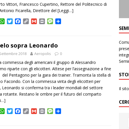
to Vittori, Francesco Cupertino, Rettore del Politecnico di
 Antonio Ficarella, Direttore del
[Leggi…]
W
T
F
C
G
P
M
C
h
w
a
o
m
r
e
o
SEM
a
i
c
p
a
i
s
n
t
t
e
y
i
n
s
d
Comun
s
t
b
L
l
t
a
i
cielo sopra Leonardo
prese
A
e
o
i
g
v
Settembre 2018
Aeropolis
0
integr
p
r
o
n
e
i
p
k
k
d
Semin
a commessa degli americani il gruppo di Alessandro
i
mo riparte con gli elicotteri. Attese per l’assegnazione a fine
STO
del Pentagono per la gara dei trainer. Tramonta la stella di
io Facondo. Con la commessa vinta degli elicotteri per
 Leonardo si conferma tra i leader mondiali del settore
Il si
ala rotante. Restano le ombre per il futuro del comparto
i…]
CER
W
T
F
C
G
P
M
C
h
w
a
o
m
r
e
o
a
i
c
p
a
i
s
n
t
t
e
y
i
n
s
d