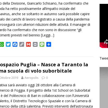
po della Divisione, Giancarlo Schisano, ha confermato che
enda ha retto positivamente all’impatto iniziale del
avirus, anche se soltanto in autunno sarà possibile capire
 calo dei carichi di lavoro registrato a causa della pandemia
roseguirà con ulteriori riduzioni delle attività. Il manager di
rdo ha confermato che non sono in discussione “gli
timenti previsti nel biennio
[Leggi…]
W
T
F
C
G
P
M
C
h
w
a
o
m
r
e
o
a
i
c
p
a
i
s
n
Tweet
t
t
e
y
i
n
s
d
s
t
b
L
l
t
a
i
ospazio Puglia – Nasce a Taranto la
A
e
o
i
g
v
ma scuola di volo suborbitale
p
r
o
n
e
i
Ottobre 2019
p
k
k
Aeropolis
0
d
i
ziativa sarà avviato oggi 28 ottobre alla Camera di
rcio di Foggia. Il progetto della 1st School on Suborbital
t è del Politecnico di Bari in collaborazione con l’Università
alento, il Distretto Tecnologico Spaziale e con la Camera di
rcio della città salentina. Previsti interventi dell’astronauta