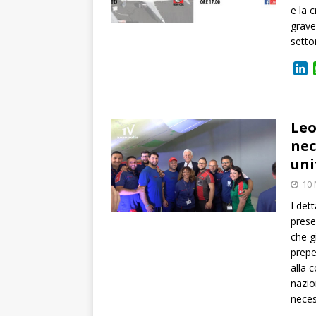
e la 
grave
setto
L
i
n
k
e
Leo
d
nec
I
uni
n
10
I dett
prese
che g
prepe
alla 
nazio
neces