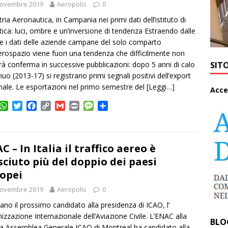
i
Novembre 2019
Aeropolis
0
tria Aeronautica, in Campania nei primi dati dell’istituto di
stica: luci, ombre e un’inversione di tendenza Estraendo dalle
le i dati delle aziende campane del solo comparto
aerospazio viene fuori una tendenza che difficilmente non
SIT
rà conferma in successive pubblicazioni: dopo 5 anni di calo
nuo (2013-17) si registrano primi segnali positivi dell’export
nale. Le esportazioni nel primo semestre del
[Leggi…]
A
cce
W
T
F
C
G
P
M
C
h
w
a
o
m
r
e
o
a
i
c
p
a
i
s
n
t
t
e
y
i
n
s
d
s
t
b
L
l
t
a
i
C – In Italia il traffico aereo è
A
e
o
i
g
v
sciuto più del doppio dei paesi
p
r
o
n
e
i
opei
p
k
k
d
i
Novembre 2019
Aeropolis
0
aliano il prossimo candidato alla presidenza di ICAO, l’
izzazione Internazionale dell’Aviazione Civile. L’ENAC alla
BLO
a Assemblea Generale ICAO di Montreal ha candidato alla