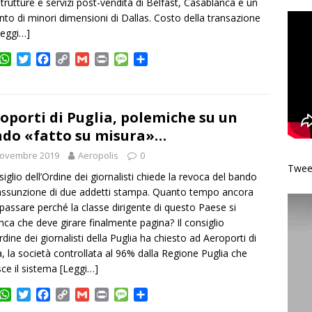
trutture e servizi post-vendita di Belfast, Casablanca e un
nto di minori dimensioni di Dallas. Costo della transazione
Leggi…]
W
T
F
C
G
P
M
C
h
w
a
o
m
r
e
o
a
i
c
p
a
i
s
n
t
t
e
y
i
n
s
d
s
t
b
L
l
t
a
i
oporti di Puglia, polemiche su un
A
e
o
i
g
v
do «fatto su misura»…
p
r
o
n
e
i
Novembre 2019
p
k
k
Aeropolis
0
d
Tweet
i
nsiglio dell’Ordine dei giornalisti chiede la revoca del bando
’assunzione di due addetti stampa. Quanto tempo ancora
passare perché la classe dirigente di questo Paese si
nca che deve girare finalmente pagina? Il consiglio
Ordine dei giornalisti della Puglia ha chiesto ad Aeroporti di
a, la società controllata al 96% dalla Regione Puglia che
sce il sistema
[Leggi…]
W
T
F
C
G
P
M
C
h
w
a
o
m
r
e
o