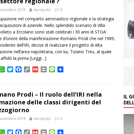
 settore regionale ?
Novembre 2019
Aeropolis
0
upazione nel comparto aeronautico regionale e la strategia
 acquisizioni di aziende. Nello splendido scenario di Villa
lieto a Ercolano sono stati celebrati i 30 anni di STOA’.
e d’onore della manifestazione Romano Prodi che nel 1989,
sidente dell’IRI, decise di realizzare il progetto di Alta
zione nell’area napoletana, con lui, Tiziano Treu, al quale
 affidò la prima
[Leggi…]
W
T
F
C
G
P
M
C
h
w
a
o
m
r
e
o
a
i
c
p
a
i
s
n
t
t
e
y
i
n
s
d
s
t
b
L
l
t
a
i
ano Prodi – Il ruolo dell’IRI nella
IL 
A
e
o
i
g
v
mazione delle classi dirigenti del
DEL
p
r
o
n
e
i
zzogiorno
p
k
k
d
i
Novembre 2019
Aeropolis
0
W
T
F
C
G
P
M
C