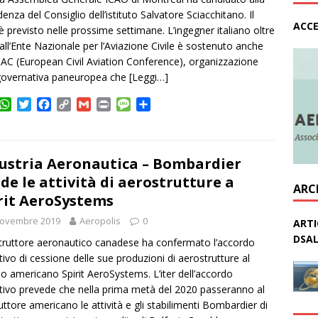
denza del Consiglio dell’istituto Salvatore Sciacchitano. Il
ACCE
è previsto nelle prossime settimane. L’ingegner italiano oltre
all’Ente Nazionale per l’Aviazione Civile è sostenuto anche
AC (European Civil Aviation Conference), organizzazione
governativa paneuropea che
[Leggi…]
W
T
F
C
G
P
M
C
h
w
a
o
m
r
e
o
a
i
c
p
a
i
s
n
t
t
e
y
i
n
s
d
s
t
b
L
l
t
a
i
ustria Aeronautica – Bombardier
A
e
o
i
g
v
de le attività di aerostrutture a
ARC
p
r
o
n
e
i
rit AeroSystems
p
k
k
d
i
Novembre 2019
Aeropolis
0
ARTI
DSAL
struttore aeronautico canadese ha confermato l’accordo
itivo di cessione delle sue produzioni di aerostrutture al
o americano Spirit AeroSystems. L’iter dell’accordo
itivo prevede che nella prima metà del 2020 passeranno al
uttore americano le attività e gli stabilimenti Bombardier di