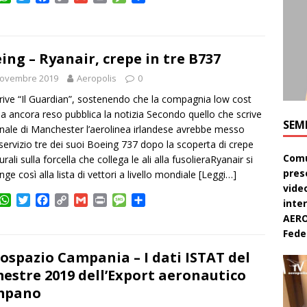
h
w
a
o
m
r
e
o
a
i
c
p
a
i
s
n
t
t
e
y
i
n
s
d
s
t
b
L
l
t
a
i
ing – Ryanair, crepe in tre B737
A
e
o
i
g
v
p
r
o
n
e
i
Novembre 2019
Aeropolis
0
p
k
k
d
rive “Il Guardian”, sostenendo che la compagnia low cost
i
a ancora reso pubblica la notizia Secondo quello che scrive
SEM
ornale di Manchester l’aerolinea irlandese avrebbe messo
 servizio tre dei suoi Boeing 737 dopo la scoperta di crepe
Comu
urali sulla forcella che collega le ali alla fusolieraRyanair si
pres
nge così alla lista di vettori a livello mondiale
[Leggi…]
video
W
T
F
C
G
P
M
C
inte
h
w
a
o
m
r
e
o
AERO
a
i
c
p
a
i
s
n
Feder
t
t
e
y
i
n
s
d
s
t
b
L
l
t
a
i
ospazio Campania – I dati ISTAT del
A
e
o
i
g
v
estre 2019 dell’Export aeronautico
p
r
o
n
e
i
mpano
p
k
k
d