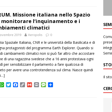
a
i
c
p
a
i
s
n
t
t
e
y
i
n
s
d
s
t
b
L
l
t
a
i
UM. Missione italiana nello Spazio
A
e
o
i
g
v
 monitorare l’inquinamento e i
p
r
o
n
e
i
SEM
biamenti climatici
p
k
k
d
i
Novembre 2019
Aeropolis
0
Comun
prese
ia Spaziale Italiana, CNR e le università della Basilicata e di
integr
na protagonisti del programma Earth Explorer. Quando si
Semin
 di cambiamenti climatici non si può far altro che accostare
me di una ragazzina svedese che a 16 anni protestava ogni
STO
dì per sensibilizzare il parlamento a fare qualcosa di
eto per avere una controtendenza sul clima. Nasce quindi
i…]
Il si
W
T
F
C
G
P
M
C
CER
h
w
a
o
m
r
e
o
a
i
c
p
a
i
s
n
t
t
e
y
i
n
s
d
s
t
b
L
l
t
a
i
A
e
o
i
g
v