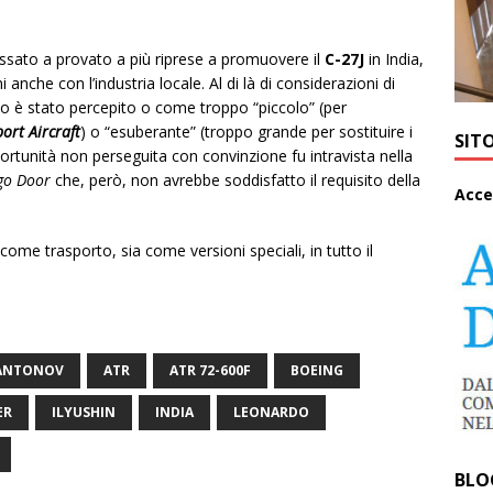
assato a provato a più riprese a promuovere il
C-27J
in India,
anche con l’industria locale. Al di là di considerazioni di
liano è stato percepito o come troppo “piccolo” (per
ort Aircraft
) o “esuberante” (troppo grande per sostituire i
SIT
rtunità non perseguita con convinzione fu intravista nella
go Door
che, però, non avrebbe soddisfatto il requisito della
A
cce
 come trasporto, sia come versioni speciali, in tutto il
ANTONOV
ATR
ATR 72-600F
BOEING
ER
ILYUSHIN
INDIA
LEONARDO
BLO