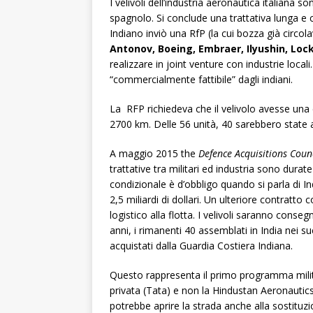
I velivoli dell’industria aeronautica italiana s
spagnolo. Si conclude una trattativa lunga e 
Indiano inviò una RfP (la cui bozza già circol
Antonov, Boeing, Embraer, Ilyushin, Lo
realizzare in joint venture con industrie locali
“commercialmente fattibile” dagli indiani.
La RFP richiedeva che il velivolo avesse una 
2700 km. Delle 56 unità, 40 sarebbero state 
A maggio 2015 the
Defence Acquisitions Coun
trattative tra militari ed industria sono durat
condizionale è d’obbligo quando si parla di 
2,5 miliardi di dollari. Un ulteriore contratto 
logistico alla flotta. I velivoli saranno conse
anni, i rimanenti 40 assemblati in India nei su
acquistati dalla Guardia Costiera Indiana.
Questo rappresenta il primo programma milita
privata (Tata) e non la Hindustan Aeronautics
potrebbe aprire la strada anche alla sostituz