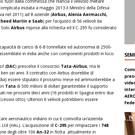
ono fuori dalla commessa che rilancia il velivolo militare
complicata iniziata a maggio 2013 il Ministro della Difesa
ava nel 2011) ad 8 aziende (
Airbus, Alenia Aermacchi,
ckheed Martin e Saab
) per l’acquisto di 56 velivoli da
. Solo
Airbus
rispose alla richiesta ed il C-295 fu considerato
capacità di carico di 6-8 tonnellate ed autonomia di 2500-
assemblate in India anche con componenti prodotti in loco.
SEM
cil
(
DAC
) prescelse il consorzio
Tata-Airbus
, ma le
Comu
e ben sei anni. Il contratto con Airbus dovrebbe (il
pres
India) essere stipulato il prossimo mese ed ammonterebbe a
video
con
Tata
di 500 milioni di dollari garantirebbe il supporto
inte
gnati nei prossimi dieci anni (16 prodotti in Spagna entro due
AERO
ccessivi otto). Ulteriori 6 velivoli potrebbero essere
Feder
re aeronautico indiano in cui è coinvolta un’azienda
 Ltd (HAL). L’acquisizione dl
C-295
per rimpiazzare i
748
ione degli oltre 100
An-32
in flotta attualmente in