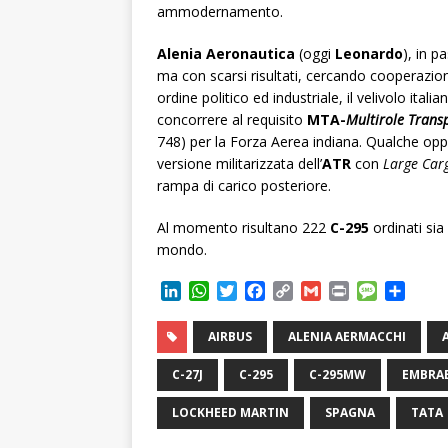
ammodernamento.
Alenia Aeronautica
(oggi
Leonardo
), in p
ma con scarsi risultati, cercando cooperazioni 
ordine politico ed industriale, il velivolo ita
concorrere al requisito
MTA-
Multirole Transp
748) per la Forza Aerea indiana. Qualche oppo
versione militarizzata dell’
ATR
con
Large Car
rampa di carico posteriore.
Al momento risultano 222
C-295
ordinati sia
mondo.
L
W
T
F
C
G
P
M
C
i
h
w
a
o
m
r
e
o
n
a
i
c
p
a
i
s
n
AIRBUS
ALENIA AERMACCHI
k
t
t
e
y
i
n
s
d
e
s
t
b
L
l
t
a
i
C-27J
C-295
C-295MW
EMBRA
d
A
e
o
i
g
v
I
p
r
o
n
e
i
LOCKHEED MARTIN
SPAGNA
TATA
n
p
k
k
d