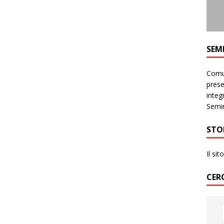
SEM
Comun
prese
integr
Semin
STO
Il si
CER