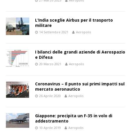
27 Marzo 2023
Aeropolis
L’India sceglie Airbus per il trasporto
militare
14 Settembre 2021
Aeropolis
I bilanci delle grandi aziende di Aerospazio
e Difesa
20 Marzo 2021
Aeropolis
Coronavirus – Il punto sui primi impatti sul
mercato aeronautico
26 Aprile 2020
Aeropolis
Giappone: precipita un F-35 in volo di
addestramento
10 Aprile 2019
Aeropolis