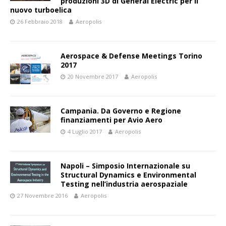
produzioni 3D di General Electric per il
nuovo turboelica
26 Febbraio 2018
Aeropolis
Aerospace & Defense Meetings Torino
2017
20 Novembre 2017
Aeropolis
Campania. Da Governo e Regione
finanziamenti per Avio Aero
4 Luglio 2017
Aeropolis
Napoli – Simposio Internazionale su
Structural Dynamics e Environmental
Testing nell’industria aerospaziale
27 Novembre 2016
Aeropolis