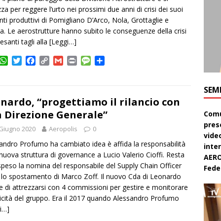
zza per reggere l’urto nei prossimi due anni di crisi dei suoi
nti produttivi di Pomigliano D’Arco, Nola, Grottaglie e
a. Le aerostrutture hanno subito le conseguenze della crisi
esanti tagli alla
[Leggi…]
W
T
F
C
G
P
M
C
h
w
a
o
m
r
e
o
a
i
c
p
a
i
s
n
SEM
t
t
e
y
i
n
s
d
s
t
b
L
l
t
a
i
nardo, “progettiamo il rilancio con
A
e
o
i
g
v
 Direzione Generale”
Comu
p
r
o
n
e
i
pres
Giugno 2020
p
k
Aeropolis
k
0
d
video
i
andro Profumo ha cambiato idea è affida la responsabilità
inte
 nuova struttura di governance a Lucio Valerio Cioffi. Resta
AERO
speso la nomina del responsabile del Supply Chain Officer
Feder
lo spostamento di Marco Zoff. Il nuovo Cda di Leonardo
e di attrezzarsi con 4 commissioni per gestire e monitorare
iticità del gruppo. Era il 2017 quando Alessandro Profumo
i…]