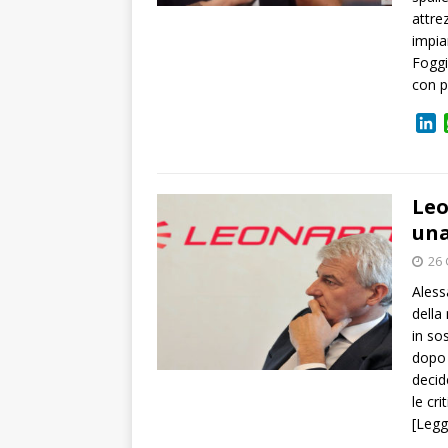
attre
impia
Foggi
con p
L
i
n
k
e
Leo
d
una
I
26 
n
Aless
della
in so
dopo 
decid
le cr
[Legg