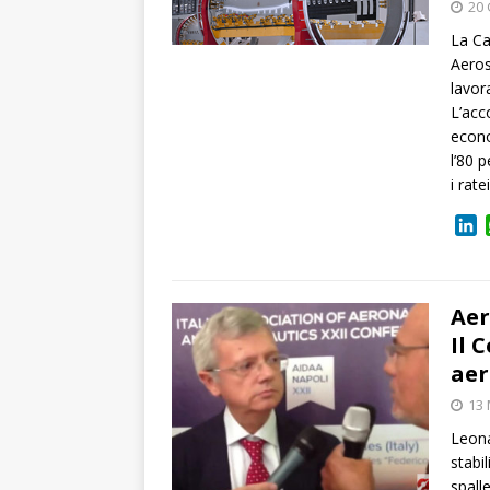
20
La Ca
Aeros
lavor
L’acc
econo
l’80 
i rat
L
i
n
k
e
Aer
d
Il 
I
aer
n
13
Leona
stabi
spall