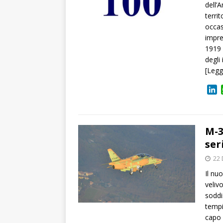
dell’
terri
occas
impre
1919 
degli
[Legg
L
i
n
k
e
M-3
d
ser
I
22 
n
Il nu
veliv
soddi
tempi
capo 