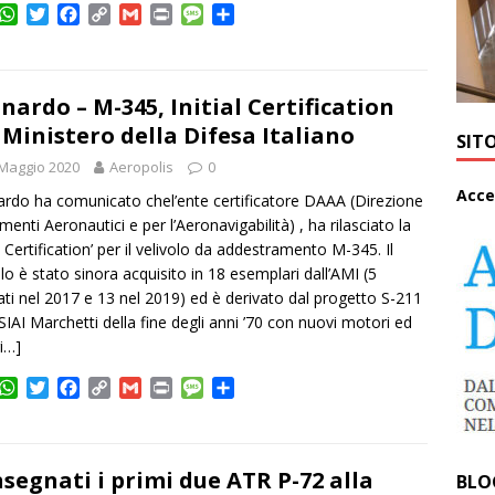
W
T
F
C
G
P
M
C
h
w
a
o
m
r
e
o
a
i
c
p
a
i
s
n
t
t
e
y
i
n
s
d
s
t
b
L
l
t
a
i
nardo – M-345, Initial Certification
A
e
o
i
g
v
 Ministero della Difesa Italiano
SIT
p
r
o
n
e
i
Maggio 2020
p
k
Aeropolis
k
0
d
i
A
cce
rdo ha comunicato chel’ente certificatore DAAA (Direzione
enti Aeronautici e per l’Aeronavigabilità) , ha rilasciato la
al Certification’ per il velivolo da addestramento M-345. Il
olo è stato sinora acquisito in 18 esemplari dall’AMI (5
ati nel 2017 e 13 nel 2019) ed è derivato dal progetto S-211
 SIAI Marchetti della fine degli anni ’70 con nuovi motori ed
i…]
W
T
F
C
G
P
M
C
h
w
a
o
m
r
e
o
a
i
c
p
a
i
s
n
t
t
e
y
i
n
s
d
s
t
b
L
l
t
a
i
segnati i primi due ATR P-72 alla
BLO