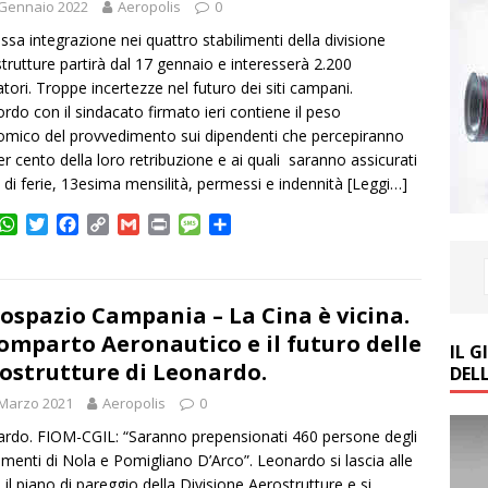
 Gennaio 2022
Aeropolis
0
ssa integrazione nei quattro stabilimenti della divisione
trutture partirà dal 17 gennaio e interesserà 2.200
atori. Troppe incertezze nel futuro dei siti campani.
ordo con il sindacato firmato ieri contiene il peso
mico del provvedimento sui dipendenti che percepiranno
per cento della loro retribuzione e ai quali saranno assicurati
ei di ferie, 13esima mensilità, permessi e indennità
[Leggi…]
W
T
F
C
G
P
M
C
h
w
a
o
m
r
e
o
a
i
c
p
a
i
s
n
t
t
e
y
i
n
s
d
s
t
b
L
l
t
a
i
ospazio Campania – La Cina è vicina.
A
e
o
i
g
v
Comparto Aeronautico e il futuro delle
IL 
p
r
o
n
e
i
ostrutture di Leonardo.
DEL
p
k
k
d
i
 Marzo 2021
Aeropolis
0
rdo. FIOM-CGIL: “Saranno prepensionati 460 persone degli
limenti di Nola e Pomigliano D’Arco”. Leonardo si lascia alle
e il piano di pareggio della Divisione Aerostrutture e si