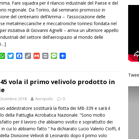
Amma. Fare squadra per il rilancio industriale del Paese e del
torio regionale. Da Torino, dal seminario promosso in
ione del centenario dell’Amma – l’associazione delle
se metalmeccaniche e meccatroniche torinesi fondata nel
per iniziativa di Giovanni Agnelli – arriva un ulteriore appello
 industriali del settore dell’aerospazio al mondo delle
i…]
W
T
F
C
G
P
M
C
h
w
a
o
m
r
e
o
a
i
c
p
a
i
s
n
t
t
e
y
i
n
s
d
Tweet
s
t
b
L
l
t
a
i
45 vola il primo velivolo prodotto in
A
e
o
i
g
v
ie
p
r
o
n
e
i
Dicembre 2018
p
k
k
Aeropolis
0
d
i
ovo addestratore sostituirà la flotta dei MB-339 e sarà il
olo della Pattuglia Acrobatica Nazionale. “Sono molto
sfatto per il lavoro che abbiamo svolto e soprattutto dei
 in cui lo abbiamo fatto “ ha dichiarato Lucio Valerio Cioffi, il
della Divisione Velivoli di Leonardo dopo il primo volo