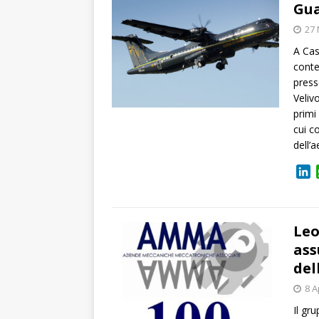
d
Gua
I
27
n
A Cas
conte
press
Veliv
primi
cui c
dell’
L
i
n
k
e
Leo
d
ass
I
del
n
8 A
Il gr