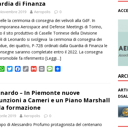
A
e
o
i
g
v
rdia di Finanza
p
r
o
n
e
i
ACCE
 Novembre 2019
p
k
k
Aeropolis
0
d
i
elle la cerimonia di consegna dei velivoli alla GdF. In
mporanea Aerospace and Defense Meetings di Torino,
o il sito produttivo di Caselle Torinese della Divisione
oli di Leonardo si svolgeva la cerimonia di consegna dei
 due, dei quattro, P-72B ordinati dalla Guardia di Finanza le
onsegne saranno completate entro il 2022. La consegna
aeromobile fa riferimento
[Leggi…]
W
T
F
C
G
P
M
C
h
w
a
o
m
r
e
o
ARC
a
i
c
p
a
i
s
n
t
t
e
y
i
n
s
d
ARTI
s
t
b
L
l
t
a
i
nardo – In Piemonte nuove
DSAL
A
e
o
i
g
v
unzioni a Cameri e un Piano Marshall
p
r
o
n
e
i
la formazione
p
k
k
d
i
prile 2019
Aeropolis
0
uppo di Alessandro Profumo protagonista del centenario