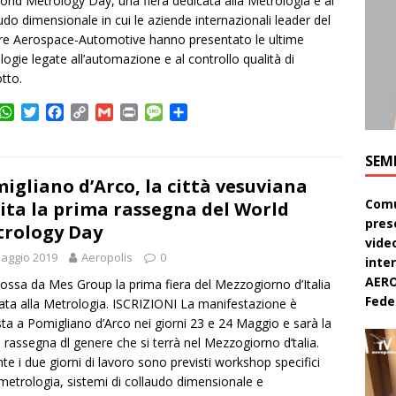
orld Metrology Day, una fiera dedicata alla Metrologia e al
udo dimensionale in cui le aziende internazionali leader del
re Aerospace-Automotive hanno presentato le ultime
logie legate all’automazione e al controllo qualità di
tto.
W
T
F
C
G
P
M
C
h
w
a
o
m
r
e
o
a
i
c
p
a
i
s
n
SEM
t
t
e
y
i
n
s
d
s
t
b
L
l
t
a
i
igliano d’Arco, la città vesuviana
A
e
o
i
g
v
Comu
ita la prima rassegna del World
p
r
o
n
e
i
pres
rology Day
p
k
k
d
video
i
aggio 2019
Aeropolis
0
inte
AERO
ssa da Mes Group la prima fiera del Mezzogiorno d’Italia
Feder
ata alla Metrologia. ISCRIZIONI La manifestazione è
sta a Pomigliano d’Arco nei giorni 23 e 24 Maggio e sarà la
 rassegna dl genere che si terrà nel Mezzogiorno d’talia.
te i due giorni di lavoro sono previsti workshop specifici
 metrologia, sistemi di collaudo dimensionale e