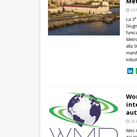
Met
24 
La 3°
Giugn
l’unic
Metro
alla 
manif
indus
L
i
n
k
e
Wor
d
int
I
aut
n
25 
Mes G