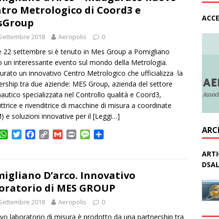
e
o
i
g
v
tro Metrologico di Coord3 e
o
n
e
i
ACCE
sGroup
k
k
d
i
Settembre 2018
Aeropolis
0
 e 22 settembre si è tenuto in Mes Group a Pomigliano
o un interessante evento sul mondo della Metrologia.
urato un innovativo Centro Metrologico che ufficializza la
ership tra due aziende: MES Group, azienda del settore
autico specializzata nel Controllo qualità e Coord3,
ttrice e rivenditrice di macchine di misura a coordinate
 e soluzioni innovative per il
[Leggi…]
ARC
W
T
F
C
G
P
M
C
h
w
a
o
m
r
e
o
a
i
c
p
a
i
s
n
ARTI
t
t
e
y
i
n
s
d
DSAL
s
t
b
L
l
t
a
i
igliano D’arco. Innovativo
A
e
o
i
g
v
oratorio di MES GROUP
p
r
o
n
e
i
Settembre 2018
p
k
k
Aeropolis
0
d
i
ovo laboratorio di misura è prodotto da una partnership tra