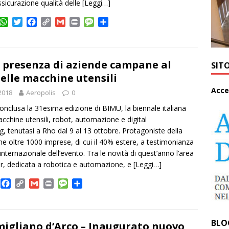
assicurazione qualità delle
[Leggi…]
W
T
F
C
G
P
M
C
h
w
a
o
m
r
e
o
a
i
c
p
a
i
s
n
t
t
e
y
i
n
s
d
s
t
b
L
l
t
a
i
 presenza di aziende campane al
SIT
A
e
o
i
g
v
elle macchine utensili
p
r
o
n
e
i
A
cce
2018
p
Aeropolis
k
k
0
d
i
onclusa la 31esima edizione di BIMU, la biennale italiana
cchine utensili, robot, automazione e digital
, tenutasi a Rho dal 9 al 13 ottobre. Protagoniste della
e oltre 1000 imprese, di cui il 40% estere, a testimonianza
internazionale dell’evento. Tra le novità di quest’anno l’area
r, dedicata a robotica e automazione, e
[Leggi…]
T
F
C
G
P
M
C
w
a
o
m
r
e
o
c
p
a
i
s
n
e
y
i
n
s
d
BLO
b
L
l
t
a
i
igliano d’Arco – Inaugurato nuovo