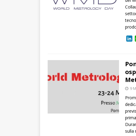
del W
Colla
setto
tecno
prodo
L
i
n
k
e
Pom
d
osp
I
Met
n
9 M
Promo
dedic
previ
prima
Duran
sulla