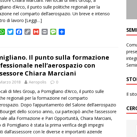
essore Chiara Marciani. Nei locali di Mes Group, a
liano d’Arco, il punto sulle politiche regionali per la
zione nel comparto dell’aerospazio. Un breve e intenso
tro di lavoro
[Leggi…]
SEM
W
T
F
C
G
P
M
C
h
w
a
o
m
r
e
o
a
i
c
p
a
i
s
n
Comun
t
t
e
y
i
n
s
d
prese
s
t
b
L
l
t
a
i
igliano. Il punto sulla formazione
integr
A
e
o
i
g
v
fessionale nell’aerospazio con
Semin
p
r
o
n
e
i
ssessore Chiara Marciani
p
k
k
d
STO
i
 Marzo 2018
Aeropolis
0
ocali di Mes Group, a Pomigliano d’Arco, il punto sulle
Il si
iche regionali per la formazione nel comparto
aerospazio. Dopo l’appuntamento del Salone dell’aerospazio
CER
 Bourget dello scorso anno, cui partecipò anche l’assessore
nale alla Formazione e Pari Opportunità, Chiara Marciani,
o di Pomigliano è stata la prima verifica degli impegni
ti dall’assessore con le diverse e importanti aziende