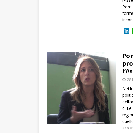
l’Ass
Pomig
forma
incon
L
i
n
k
e
Pom
d
pro
I
l’A
n
28
Nei l
polit
dell’
di Le
regio
quell
assun