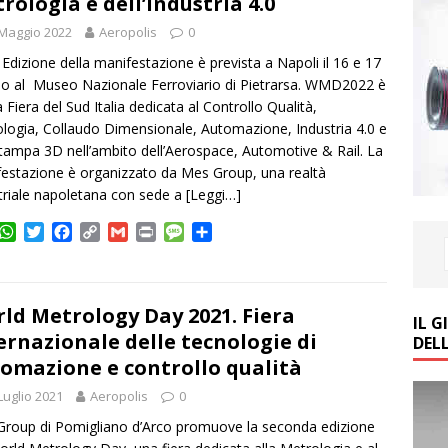
rologia e dell’Industria 4.0
Maggio 2022
Aeropolis
0
 Edizione della manifestazione è prevista a Napoli il 16 e 17
o al Museo Nazionale Ferroviario di Pietrarsa. WMD2022 è
a Fiera del Sud Italia dedicata al Controllo Qualità,
logia, Collaudo Dimensionale, Automazione, Industria 4.0 e
Stampa 3D nell’ambito dell’Aerospace, Automotive & Rail. La
estazione è organizzato da Mes Group, una realtà
triale napoletana con sede a
[Leggi…]
W
T
F
C
G
P
M
C
h
w
a
o
m
r
e
o
a
i
c
p
a
i
s
n
t
t
e
y
i
n
s
d
s
t
b
L
l
t
a
i
ld Metrology Day 2021. Fiera
IL 
A
e
o
i
g
v
ernazionale delle tecnologie di
DEL
p
r
o
n
e
i
omazione e controllo qualità
p
k
k
d
i
Luglio 2021
Aeropolis
0
roup di Pomigliano d’Arco promuove la seconda edizione