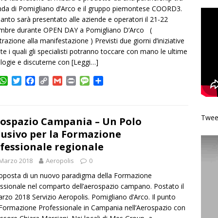
enda di Pomigliano d’Arco e il gruppo piemontese COORD3.
ianto sarà presentato alle aziende e operatori il 21-22
embre durante OPEN DAY a Pomigliano D’Arco (
trazione alla manifestazione ) Previsti due giorni d’iniziative
te i quali gli specialisti potranno toccare con mano le ultime
logie e discuterne con
[Leggi…]
W
T
F
C
G
P
M
C
h
w
a
o
m
r
e
o
a
i
c
p
a
i
s
n
t
t
e
y
i
n
s
d
Tweet
s
t
b
L
l
t
a
i
ospazio Campania – Un Polo
A
e
o
i
g
v
lusivo per la Formazione
p
r
o
n
e
i
fessionale regionale
p
k
k
d
i
 Marzo 2018
Aeropolis
0
oposta di un nuovo paradigma della Formazione
ssionale nel comparto dell’aerospazio campano. Postato il
rzo 2018 Servizio Aeropolis. Pomigliano d’Arco. Il punto
 Formazione Professionale in Campania nell’Aerospazio con