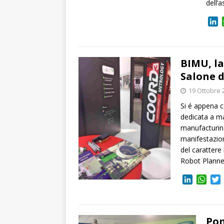
dell’
L
i
n
k
e
BIMU, la
d
Salone d
I
19 Ottobre 
n
Si é appena c
dedicata a ma
manufacturing
manifestazion
del carattere 
Robot Planne
L
W
i
h
n
a
i
k
t
t
e
s
t
Pom