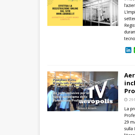
l’azi
L’imp
sett
Regis
duran
tecno
L
i
n
k
e
Aer
d
inc
I
Pro
n
29
La pr
Profe
29 ma
sulla