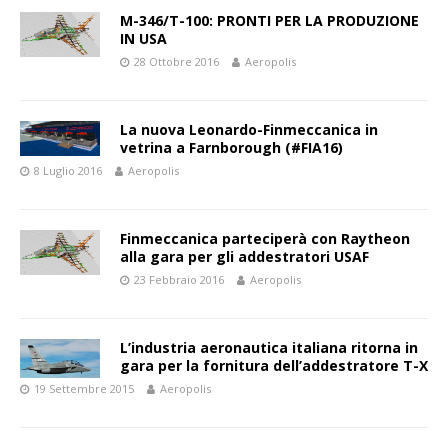
M-346/T-100: PRONTI PER LA PRODUZIONE
IN USA
28 Ottobre 2016
Aeropolis
La nuova Leonardo-Finmeccanica in
vetrina a Farnborough (#FIA16)
8 Luglio 2016
Aeropolis
Finmeccanica parteciperà con Raytheon
alla gara per gli addestratori USAF
23 Febbraio 2016
Aeropolis
L’industria aeronautica italiana ritorna in
gara per la fornitura dell’addestratore T-X
19 Settembre 2015
Aeropolis