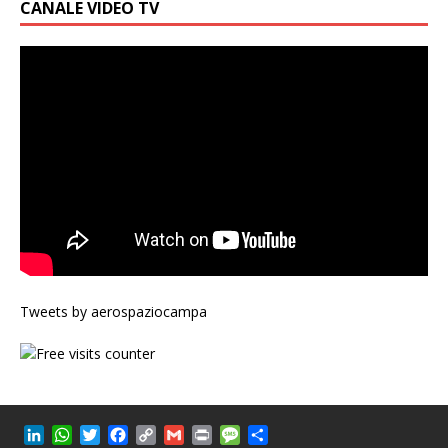
CANALE VIDEO TV
Tweets by aerospaziocampa
L
W
T
F
C
G
P
M
C