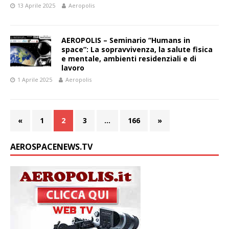
13 Aprile 2025
Aeropolis
AEROPOLIS – Seminario “Humans in
space”: La sopravvivenza, la salute fisica
e mentale, ambienti residenziali e di
lavoro
1 Aprile 2025
Aeropolis
«
1
2
3
…
166
»
AEROSPACENEWS.TV