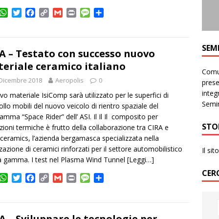
W
T
F
C
G
P
M
C
h
w
a
o
m
r
e
o
a
i
c
p
a
i
s
n
t
t
e
y
i
n
s
d
SEM
s
t
b
L
l
t
a
i
A – Testato con successo nuovo
A
e
o
i
g
v
eriale ceramico italiano
p
r
o
n
e
i
Comun
Dicembre 2018
p
k
k
Aeropolis
0
d
prese
i
integr
ovo materiale IsiComp sarà utilizzato per le superfici di
Semin
ollo mobili del nuovo veicolo di rientro spaziale del
amma “Space Rider” dell’ ASI. Il Il Il composito per
STO
zioni termiche è frutto della collaborazione tra CIRA e
ceramics, l’azienda bergamasca specializzata nella
zzazione di ceramici rinforzati per il settore automobilistico
Il si
ta gamma. I test nel Plasma Wind Tunnel
[Leggi…]
CER
W
T
F
C
G
P
M
C
h
w
a
o
m
r
e
o
a
i
c
p
a
i
s
n
t
t
e
y
i
n
s
d
s
t
b
L
l
t
a
i
A – Sviluppare le tecnologie per