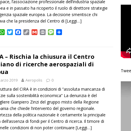
pace, l’associazione professionale dell’industria spaziale
ea e in passato ha ricoperto il ruolo di direttore strategie
Agenzia spaziale europea. La decisione smentisce chi
va che la presidenza del Centro di
[Leggi…]
W
T
F
C
G
P
M
C
h
w
a
o
m
r
e
o
a
i
c
p
a
i
s
n
t
t
e
y
i
n
s
d
s
t
b
L
l
t
a
i
A – Rischia la chiusura il Centro
A
e
o
i
g
v
liano di ricerche aerospaziali di
p
r
o
n
e
i
pua
Tweet
p
k
k
d
i
arzo 2019
Aeropolis
0
ruttura del CIRA è in condizioni di “assoluta mancanza di
zie sulla sostenibilità economica” La denunzia è del
gliere Gianpiero Zinzi del gruppo misto della Regione
nia che chiede l’intervento del governo regionale.
ertezza della politica nazionale è certamente la principale
dell’assenza di fondi per il Centro di ricerca. Il timore di
e nelle condizioni di non poter continuare
[Leggi…]