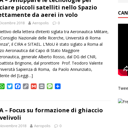
A
e
o
i
g
v
ciare piccoli satelliti nello Spazio
p
r
o
n
e
i
CAN
ettamente da aerei in volo
p
k
k
d
i
Dicembre 2018
Aeropolis
0
biettivo della lettera d’intenti siglata tra Aeronautica Militare,
Consiglio Nazionale delle Ricerche, Università di Roma
enza”, il CIRA e SITAEL. L’MoU è stato siglato a Roma al
zo Aeronautica dal Capo di Stato Maggiore
Aeronautica, generale Alberto Rosso, dal DG del CNR,
attista Brignone, dal prorettore Prof. Teodoro Valente
Università Sapienza di Roma, da Paolo Annunziato,
dente del
[Leggi…]
W
T
F
C
G
P
M
C
Twee
h
w
a
o
m
r
e
o
a
i
c
p
a
i
s
n
t
t
e
y
i
n
s
d
s
t
b
L
l
t
a
i
A – Focus su formazione di ghiaccio
A
e
o
i
g
v
 velivoli
p
r
o
n
e
i
 Novembre 2018
p
k
k
Aeropolis
0
d