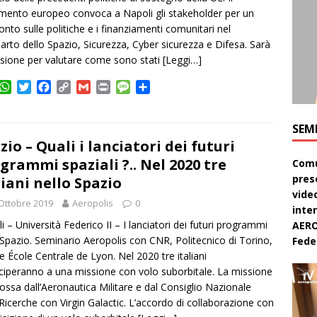
mento europeo convoca a Napoli gli stakeholder per un
onto sulle politiche e i finanziamenti comunitari nel
rto dello Spazio, Sicurezza, Cyber sicurezza e Difesa. Sarà
asione per valutare come sono stati
[Leggi…]
W
T
F
C
G
P
M
C
h
w
a
o
m
r
e
o
a
i
c
p
a
i
s
n
SEM
t
t
e
y
i
n
s
d
s
t
b
L
l
t
a
i
zio – Quali i lanciatori dei futuri
A
e
o
i
g
v
grammi spaziali ?.. Nel 2020 tre
Comu
p
r
o
n
e
i
pres
liani nello Spazio
p
k
k
d
video
i
Ottobre 2019
Aeropolis
0
inte
i – Università Federico II – I lanciatori dei futuri programmi
AERO
 Spazio. Seminario Aeropolis con CNR, Politecnico di Torino,
Feder
e École Centrale de Lyon. Nel 2020 tre italiani
ciperanno a una missione con volo suborbitale. La missione
ssa dall’Aeronautica Militare e dal Consiglio Nazionale
 Ricerche con Virgin Galactic. L’accordo di collaborazione con