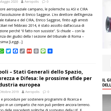
Maggio 2020
Aeropolis
0
ttore aerospaziale campano, le polemiche su ASI e CIRA
l’assoluzione di Enrico Saggese. L’ex direttore dell’Agenzia
ale italiana e del CIRA, Enrico Saggese, finito agli arresti
iliari nel febbraio 2014, è stato assolto dall’accusa di
zione perché “il fatto non sussiste”. Si chiude – con la
nza dei giudici della I sezione del tribunale di Roma –
esima
[Leggi…]
W
T
F
C
G
P
M
C
h
w
a
o
m
r
e
o
a
i
c
p
a
i
s
n
t
t
e
y
i
n
s
d
s
t
b
L
l
t
a
i
oli – Stati Generali dello Spazio,
A
e
o
i
g
v
urezza e Difesa: le prossime sfide per
IL 
p
r
o
n
e
i
ndustria europea
DEL
p
k
k
d
i
Ottobre 2019
Aeropolis
0
 e procedure per sostenere programmi di Ricerca e
ppo in un comparto che non può perdere ancora terreno.
cio delle precedenti politiche di sostegno della UE. Il