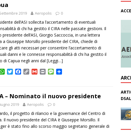
A
e
o
i
g
v
pua
p
r
o
n
e
i
ACCE
Settembre 2019
p
k
k
Aeropolis
0
d
i
esidente dell’ASI sollecita l’accertamento di eventuali
sabilità di chi ha gestito il CIRA nelle passate gestioni. Il
 presidente dell’ASI, Giorgio Saccoccia, in una lettera
ta a Giuseppe Morsillo presidente del CIRA, chiede di
care gli atti necessari per consentire l’accertamento di
uali danni e le connesse responsabilità di chi ha gestito il
o di Capua negli anni dal
[Leggi…]
W
T
F
C
G
P
M
C
h
w
a
o
m
r
e
o
ARC
a
i
c
p
a
i
s
n
t
t
e
y
i
n
s
d
ARTI
s
t
b
L
l
t
a
i
A – Nominato il nuovo presidente
DSAL
A
e
o
i
g
v
iugno 2019
Aeropolis
0
p
r
o
n
e
i
p
k
k
d
rdo, il progetto di rilancio e la governance del Centro di
i
. Il nuovo presidente del CIRA è Giuseppe Morsillo. Il
er è stato fino allo scorso maggio segretario generale di