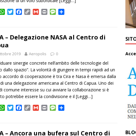
uisizione di un volo suborbitale
[Leggi…]
W
T
F
C
G
P
M
C
h
w
a
o
m
r
e
o
a
i
c
p
a
i
s
n
t
t
e
y
i
n
s
d
s
t
b
L
l
t
a
i
A – Delegazione NASA al Centro di
SIT
A
e
o
i
g
v
pua
p
r
o
n
e
i
A
cce
ttobre 2019
p
k
Aeropolis
k
0
d
i
dividuare sinergie concrete nell’ambito delle tecnologie del
ro dallo spazio”. La volontà di giungere in tempi rapidi ad un
 accordo di cooperazione è tra Cira e Nasa è emersa dalla
a di una delegazione americana al Centro di Capua. Uno dei
di comune interesse su cui avviare la collaborazione si è
uto potrebbe essere la condivisione e il
[Leggi…]
W
T
F
C
G
P
M
C
h
w
a
o
m
r
e
o
a
i
c
p
a
i
s
n
t
t
e
y
i
n
s
d
s
t
b
L
l
t
a
i
A – Ancora una bufera sul Centro di
BLO