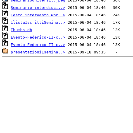
seminariouniversit.jpeg
Seminario interdisci..>
Testo intervento Wor..>
1listaIscrittiSemina..>
Thumbs.db
Evento-Federico-II-c..>
Evento-Federico-II-c..>
presentazioni1semina..>